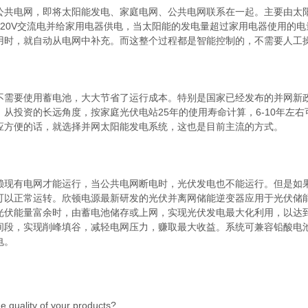
公共电网，即将太阳能发电、家庭电网、公共电网联系在一起。主要由太
220V交流电并给家用电器供电，当太阳能的发电量超过家用电器使用的
用时，就自动从电网中补充。而这整个过程都是智能控制的，不需要人工
不需要使用蓄电池，大大节省了运行成本。特别是国家已经发布的并网新
。从投资的长远角度，按家庭光伏电站25年的使用寿命计算，6-10年左
应方便的话，就选择并网太阳能发电系统，这也是目前主流的方式。
赖现有电网才能运行，当公共电网断电时，光伏发电也不能运行。但是如
可以正常运转。欣顿电源最新研发的光伏并离网储能逆变器应用于光伏储
光伏能量富余时，由蓄电池储存或上网，实现光伏发电最大化利用，以达
间段，实现削峰填谷，减轻电网压力，赚取最大收益。系统可兼容铅酸电
电。
e quality of your products?