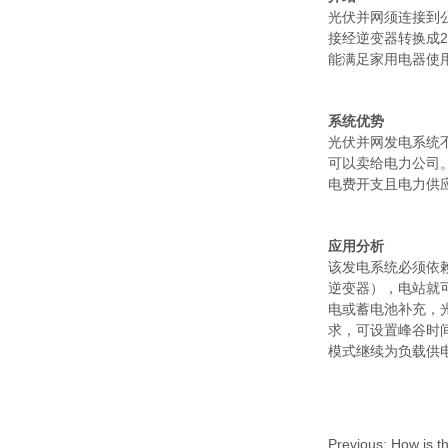
光伏并网须连接到
接经逆变器转换成
能满足家用电器使
系统优势
光伏并网发电系统
可以卖给电力公司
电费开支且电力供
应用分析
该发电系统必须依
逆变器），电站就
电或蓄电池补充，
求，可设置峰谷时
模式继续为负载供
Previous:
How is th