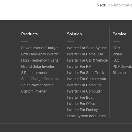
Next:
No informati
Products
Solution
Service
Power Inverter Charger
Inverter For Solar System
OEM
Low Frequency Inverter
Inverter For Home Use
Video
High Frequency Inverter
Inverter For Car & Vehicle
FAQ
Hybrid Solar Inverter
Inverter For RV
PDF Downl
3 Phase Inverter
Inverter For Semi Truck
Sitemap
Solar Charge Controller
Inverter For Camper Van
Solar Power System
Inverter For Camping
Custom Inverter
Inverter For Computer
Inverter For Boat
Inverter For Office
Inverter For Factory
Solar System Installation