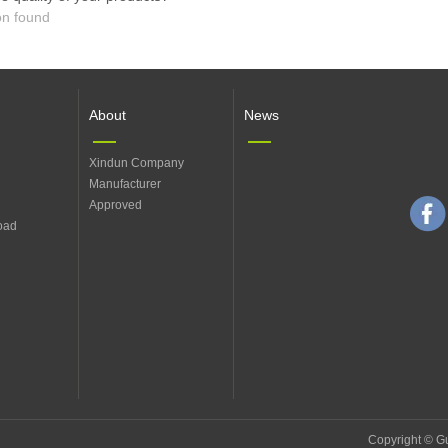
on found
About
News
Xindun Company
Manufacturer
Approved
oad
Copyright © 