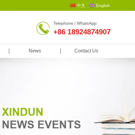
中文
English
Telephone / WhatsApp:
+86 18924874907
News
Contact Us