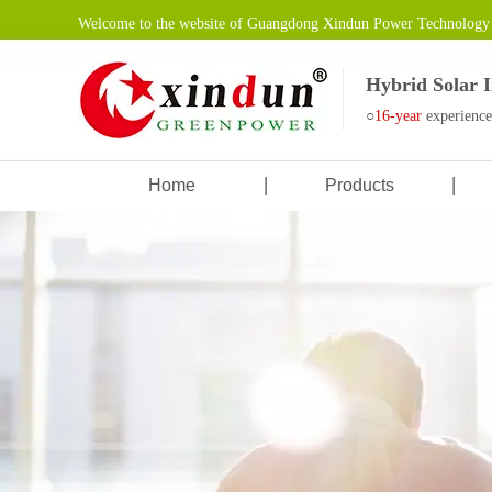
Welcome to the website of Guangdong Xindun Power Technology 
Hybrid Solar 
○
16-year
experienc
Home
Products