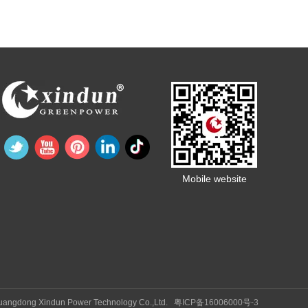
Mobile website
Guangdong Xindun Power Technology Co.,Ltd.
粤ICP备16006000号-3