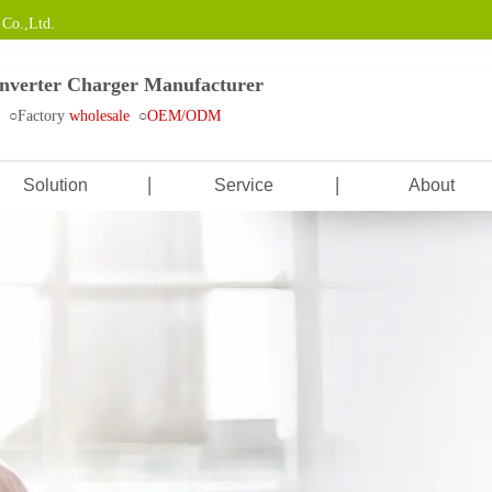
Co.,Ltd.
Inverter Charger Manufacturer
e ○Factory
wholesale
○
OEM/ODM
Solution
Service
About